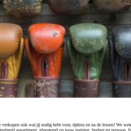
e verkopen ook wat jij nodig hebt voor, tijdens en na de lessen! We we
tgebreid assortiment, afgestemd op jouw training, budget en persoon. 