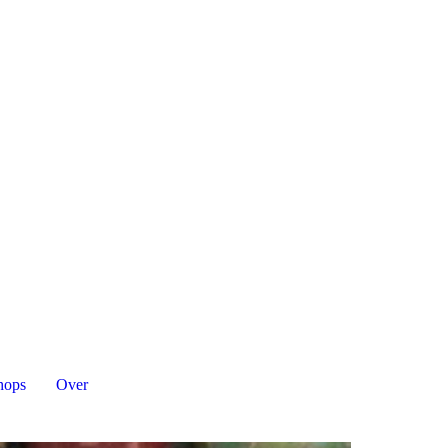
hops
Over