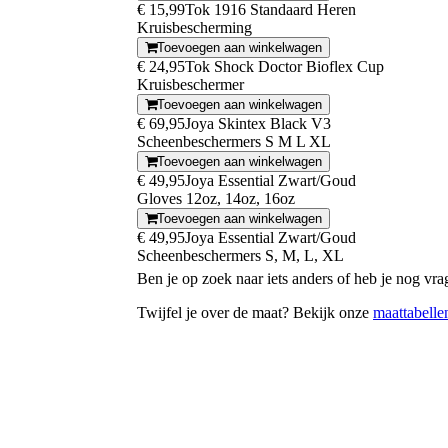
€ 15,99
Tok 1916 Standaard Heren
Kruisbescherming
Toevoegen aan winkelwagen
€ 24,95
Tok Shock Doctor Bioflex Cup
Kruisbeschermer
Toevoegen aan winkelwagen
€ 69,95
Joya Skintex Black V3
Scheenbeschermers S M L XL
Toevoegen aan winkelwagen
€ 49,95
Joya Essential Zwart/Goud
Gloves 12oz, 14oz, 16oz
Toevoegen aan winkelwagen
€ 49,95
Joya Essential Zwart/Goud
Scheenbeschermers S, M, L, XL
Ben je op zoek naar iets anders of heb je nog v
Twijfel je over de maat? Bekijk onze
maattabelle