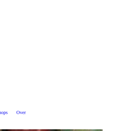
hops
Over