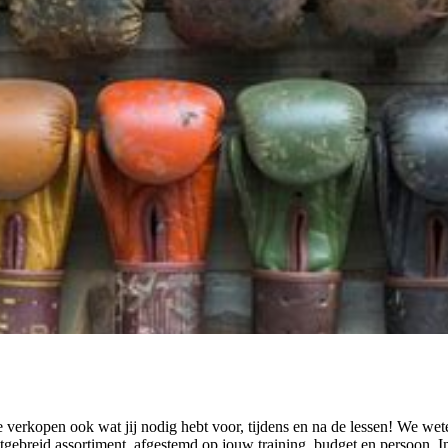
e verkopen ook wat jij nodig hebt voor, tijdens en na de lessen! We we
tgebreid assortiment, afgestemd op jouw training, budget en persoon. 