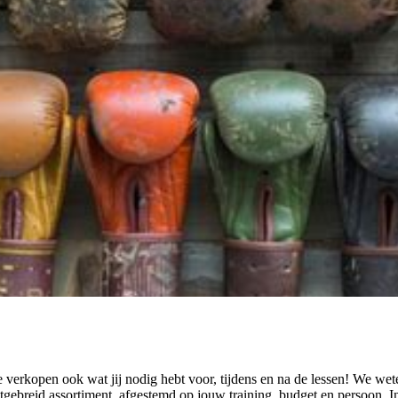
e verkopen ook wat jij nodig hebt voor, tijdens en na de lessen! We we
tgebreid assortiment, afgestemd op jouw training, budget en persoon. 