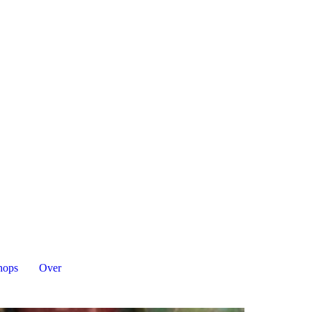
hops
Over