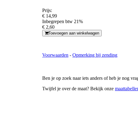
Prijs:
€ 14,99
Inbegrepen btw 21%
€ 2,60
Toevoegen aan winkelwagen
Voorwaarden
-
Opmerking bij zending
Ben je op zoek naar iets anders of heb je nog v
Twijfel je over de maat? Bekijk onze
maattabelle
In de showroo
m
: