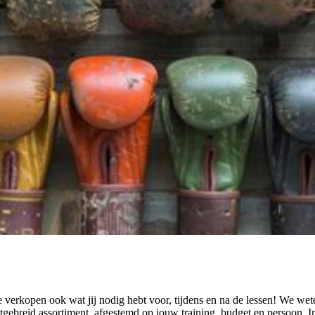
e verkopen ook wat jij nodig hebt voor, tijdens en na de lessen! We we
tgebreid assortiment, afgestemd op jouw training, budget en persoon. 