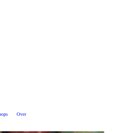
hops
Over